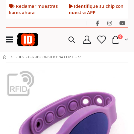
Reclamar muestras
Identifique su chip con
libres ahora
nuestra APP
|
Toggle
artículos
0
Nav
Cart
PULSERAS RFID CON SILICONA CLIP T5577
Saltar
al
final
de
la
galería
de
imágenes