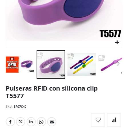
Saltar
Pulseras RFID con silicona clip
al
comienzo
T5577
de
la
SKU
BR07C40
galería
de
imágenes