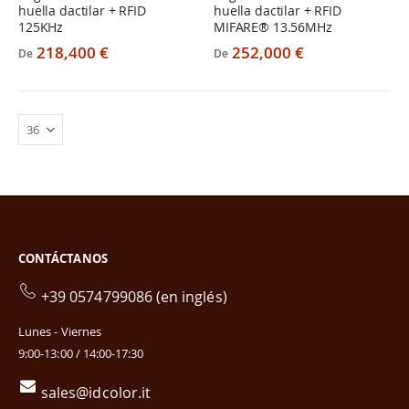
huella dactilar + RFID
huella dactilar + RFID
125KHz
MIFARE® 13.56MHz
218,400 €
252,000 €
De
De
CONTÁCTANOS
+39 0574799086 (en inglés)
Lunes - Viernes
9:00-13:00 / 14:00-17:30
sales@idcolor.it