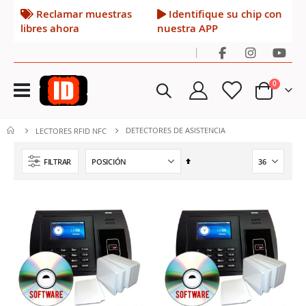
Reclamar muestras
Identifique su chip con
libres ahora
nuestra APP
|
Toggle
artículos
0
Nav
Cart
DETECTORES DE ASISTENCIA
LECTORES RFID NFC
Fijar
FILTRAR
Dirección
Descendente