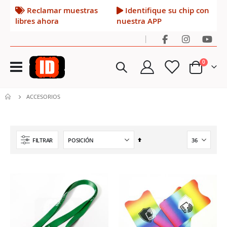
Reclamar muestras
Identifique su chip con
libres ahora
nuestra APP
|
Toggle
artículos
0
Nav
Cart
ACCESORIOS
Fijar
FILTRAR
Dirección
Descendente