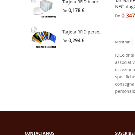
Tarjeta R
Tarjeta RFID blanca 125 KHz Read Only
NFC ntag
0,178 €
De
0,347
De
Tarjeta RFID personalizada 13,56 MHz 1K 14443 A iso
0,294 €
De
Mostrar
IDColor si
associativ
ecceziona
specifiche
consegna p
personali
CONTÁCTANOS
SUSCRÍBE