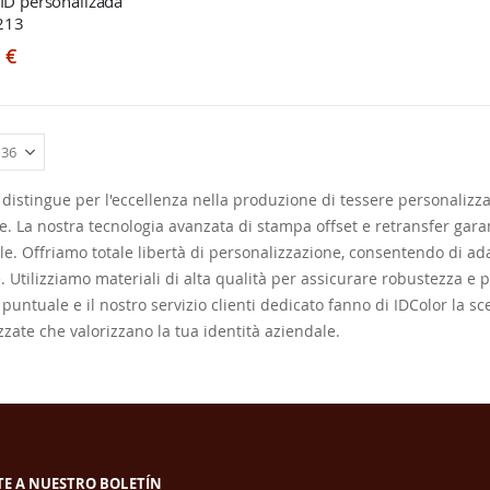
FID personalizada
213
 €
 distingue per l'eccellenza nella produzione di tessere personalizza
e. La nostra tecnologia avanzata di stampa offset e retransfer garant
le. Offriamo totale libertà di personalizzazione, consentendo di ada
. Utilizziamo materiali di alta qualità per assicurare robustezza e 
untuale e il nostro servizio clienti dedicato fanno di IDColor la sc
zzate che valorizzano la tua identità aziendale.
TE A NUESTRO BOLETÍN