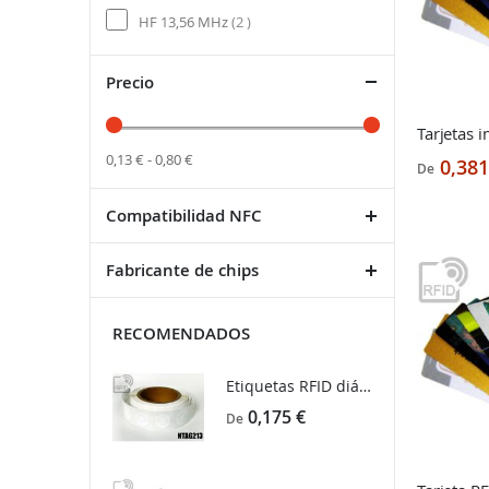
items
HF 13,56 MHz
2
Precio
Tarjetas 
0,13 € - 0,80 €
0,381
De
Compatibilidad NFC
Fabricante de chips
RECOMENDADOS
Etiquetas RFID diám. 25 mm NFC ntag213
0,175 €
De