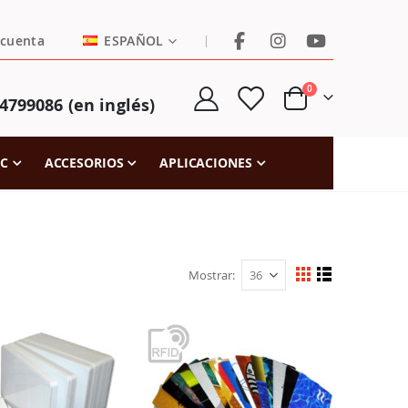
LENGUAJE
|
 cuenta
ESPAÑOL
artículos
0
4799086 (en inglés)
Cart
FC
ACCESORIOS
APLICACIONES
Mostrar
Ver
Parrilla
Lista
como