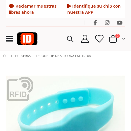
Reclamar muestras
Identifique su chip con
libres ahora
nuestra APP
|
Toggle
artículos
0
Nav
Cart
PULSERAS RFID CON CLIP DE SILICONA FM11RF08
Saltar
al
final
de
la
galería
de
imágenes