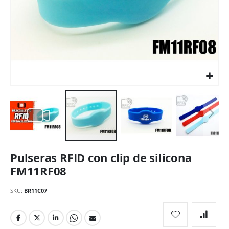
Saltar
Pulseras RFID con clip de silicona
al
comienzo
FM11RF08
de
la
SKU
BR11C07
galería
de
imágenes