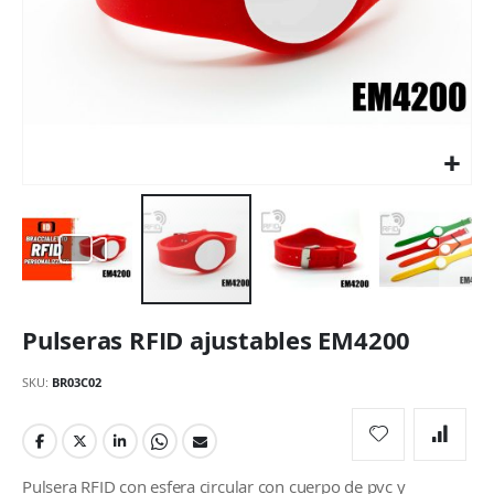
Saltar
Pulseras RFID ajustables EM4200
al
comienzo
SKU
BR03C02
de
la
galería
de
imágenes
Pulsera RFID con esfera circular con cuerpo de pvc y