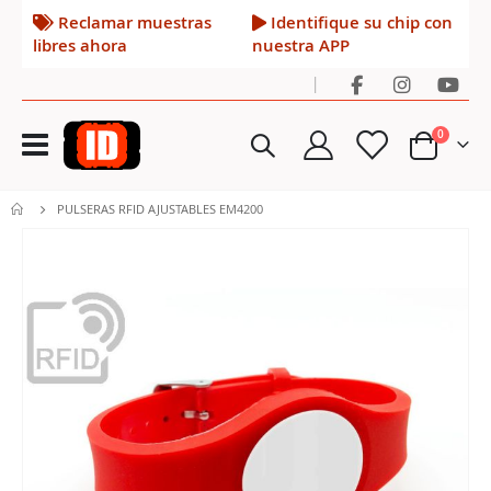
Reclamar muestras
Identifique su chip con
libres ahora
nuestra APP
|
Toggle
artículos
0
Nav
Cart
PULSERAS RFID AJUSTABLES EM4200
Saltar
al
final
de
la
galería
de
imágenes