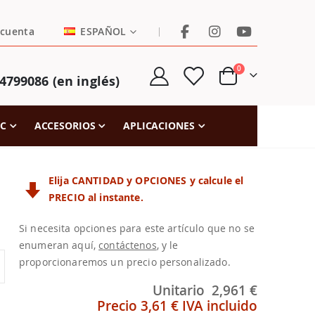
LENGUAJE
|
 cuenta
ESPAÑOL
artículos
0
4799086 (en inglés)
Cart
FC
ACCESORIOS
APLICACIONES
Elija CANTIDAD y OPCIONES y calcule el
PRECIO al instante.
Si necesita opciones para este artículo que no se
enumeran aquí,
contáctenos
, y le
proporcionaremos un precio personalizado.
Unitario
2,961 €
Precio
3,61 €
IVA incluido