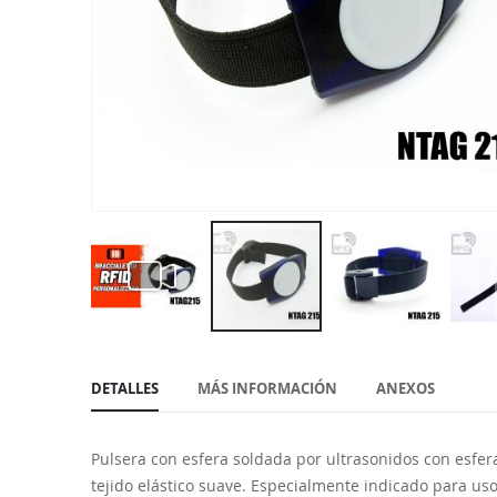
Saltar
al
DETALLES
MÁS INFORMACIÓN
ANEXOS
comienzo
de
la
Pulsera con esfera soldada por ultrasonidos con esfera
galería
tejido elástico suave. Especialmente indicado para us