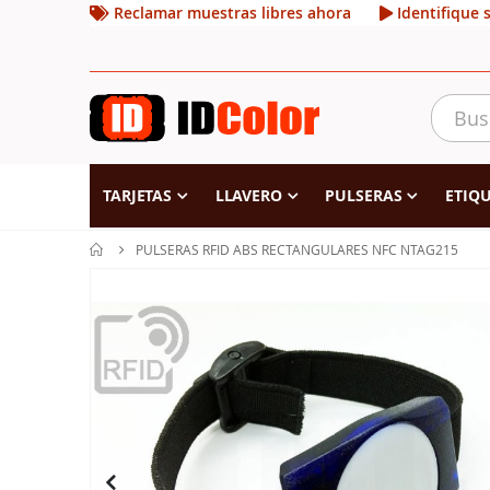
Reclamar muestras libres ahora
Identifique 
TARJETAS
LLAVERO
PULSERAS
ETIQU
PULSERAS RFID ABS RECTANGULARES NFC NTAG215
Saltar
al
final
de
la
galería
de
imágenes