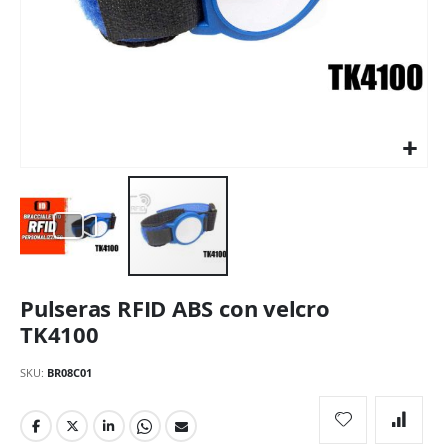
Saltar
Pulseras RFID ABS con velcro
al
comienzo
TK4100
de
la
SKU
BR08C01
galería
de
imágenes