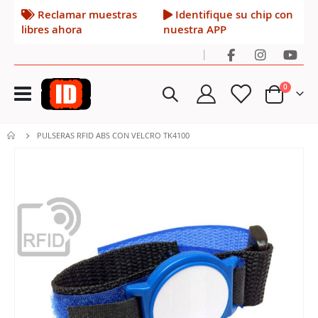
Reclamar muestras
Identifique su chip con
libres ahora
nuestra APP
|
Toggle
artículos
0
Nav
Cart
PULSERAS RFID ABS CON VELCRO TK4100
Saltar
al
final
de
la
galería
de
imágenes