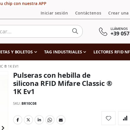
su chip con nuestra APP
Iniciar sesión
Contáctenos
Crear una
LLÁMENOS
+39 057
ETAS Y BOLETOS
TAG INDUSTRIALES
LECTORES RFID N
IC ® 1K EV1
Pulseras con hebilla de
silicona RFID Mifare Classic ®
1K Ev1
SKU
BR10C08