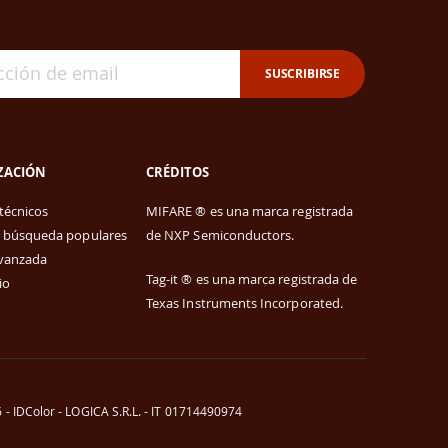
SUSCRIBIRSE
ZACIÓN
CRÉDITOS
técnicos
MIFARE ® es una marca registrada
 búsqueda populares
de
NXP Semiconductors.
vanzada
Tag-it ® es una marca registrada de
io
Texas Instruments Incorporated.
 - IDColor - LOGICA S.R.L. - IT 01714490974