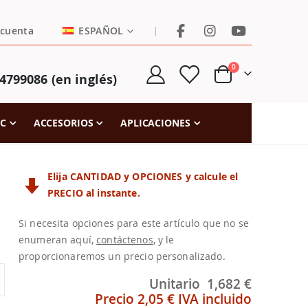
LENGUAJE
|
 cuenta
ESPAÑOL
artículos
0
4799086 (en inglés)
Cart
FC
ACCESORIOS
APLICACIONES
Elija CANTIDAD y OPCIONES y calcule el
PRECIO al instante.
Si necesita opciones para este artículo que no se
enumeran aquí,
contáctenos
, y le
proporcionaremos un precio personalizado.
Unitario
1,682 €
Precio
2,05 €
IVA incluido