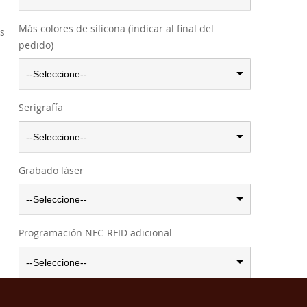
Más colores de silicona (indicar al final del
os
pedido)
--Seleccione--
Serigrafía
--Seleccione--
Grabado láser
--Seleccione--
Programación NFC-RFID adicional
--Seleccione--