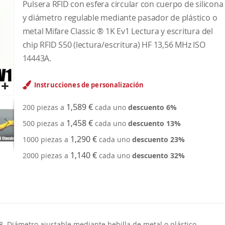
Pulsera RFID con esfera circular con cuerpo de silicona
y diámetro regulable mediante pasador de plástico o
metal Mifare Classic ® 1K Ev1 Lectura y escritura del
chip RFID S50 (lectura/escritura) HF 13,56 MHz ISO
14443A.
Instrucciones de personalización
1,589 €
200 piezas a
cada uno
descuento
6
%
1,458 €
500 piezas a
cada uno
descuento
13
%
1,290 €
1000 piezas a
cada uno
descuento
23
%
1,140 €
2000 piezas a
cada uno
descuento
32
%
. Diámetro ajustable mediante hebilla de metal o plástico.