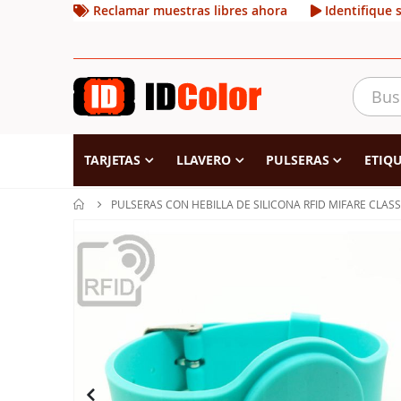
Reclamar muestras libres ahora
Identifique 
TARJETAS
LLAVERO
PULSERAS
ETIQU
PULSERAS CON HEBILLA DE SILICONA RFID MIFARE CLASS
Saltar
al
final
de
la
galería
de
imágenes