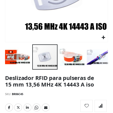
Saltar
Deslizador RFID para pulseras de
al
comienzo
15 mm 13,56 MHz 4K 14443 A iso
de
la
SKU
BR06C45
galería
de
imágenes