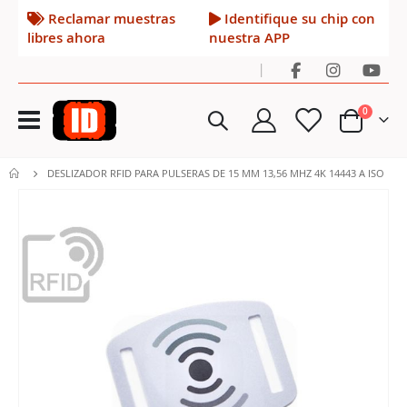
Reclamar muestras
Identifique su chip con
libres ahora
nuestra APP
|
Toggle
artículos
0
Nav
Cart
DESLIZADOR RFID PARA PULSERAS DE 15 MM 13,56 MHZ 4K 14443 A ISO
Saltar
al
final
de
la
galería
de
imágenes