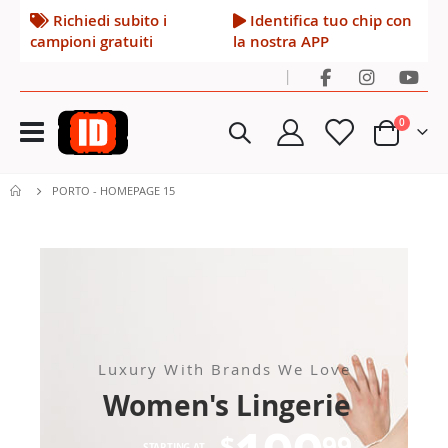
Richiedi subito i
Identifica tuo chip con
campioni gratuiti
la nostra APP
|
Toggle
elementi
0
Nav
Cart
PORTO - HOMEPAGE 15
Luxury With Brands We Love
Women's Lingerie
$
99
STARTING AT