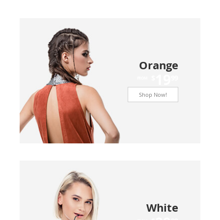
Orange
19
$
99
FROM
Shop Now!
White