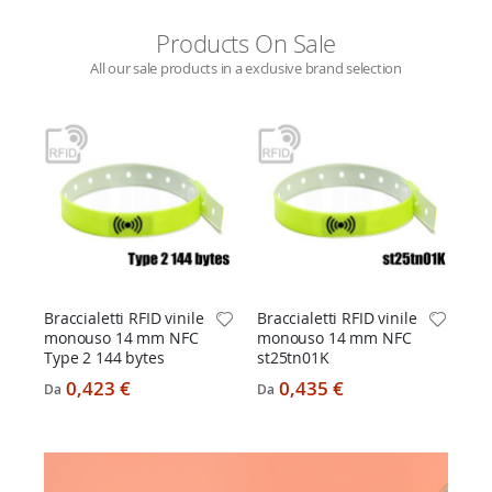
Products On Sale
All our sale products in a exclusive brand selection
Por
ab
® 
Da
Braccialetti RFID vinile
Braccialetti RFID vinile
monouso 14 mm NFC
monouso 14 mm NFC
Type 2 144 bytes
st25tn01K
0,423 €
0,435 €
Da
Da