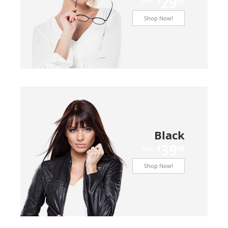
29
$
99
FROM
Shop Now!
Black
39
$
99
FROM
Shop Now!