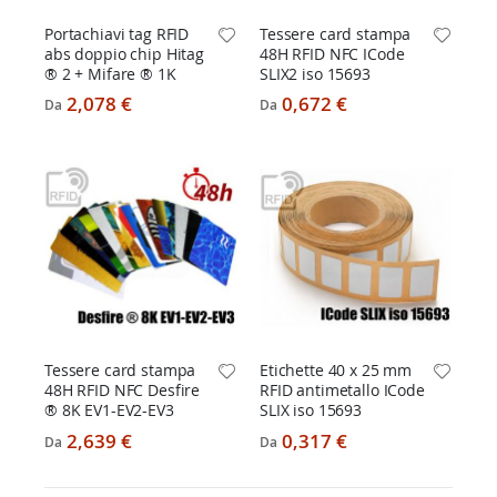
Portachiavi tag RFID
Tessere card stampa
abs doppio chip Hitag
48H RFID NFC ICode
® 2 + Mifare ® 1K
SLIX2 iso 15693
2,078 €
0,672 €
Da
Da
Tessere card stampa
Etichette 40 x 25 mm
48H RFID NFC Desfire
RFID antimetallo ICode
® 8K EV1-EV2-EV3
SLIX iso 15693
2,639 €
0,317 €
Da
Da