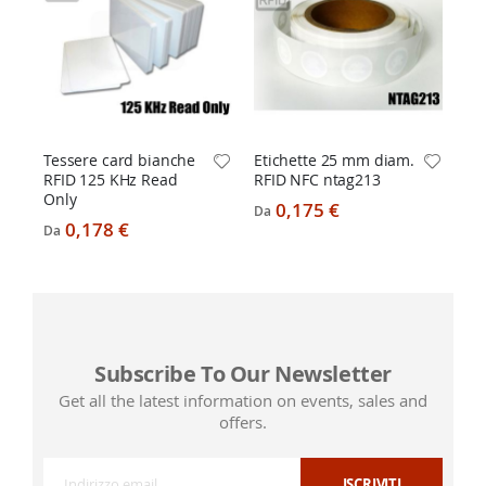
Te
pe
13
iso
Tessere card bianche
Etichette 25 mm diam.
Da
RFID 125 KHz Read
RFID NFC ntag213
Only
0,175 €
Da
0,178 €
Da
Subscribe To Our Newsletter
Get all the latest information on events, sales and
offers.
ISCRIVITI