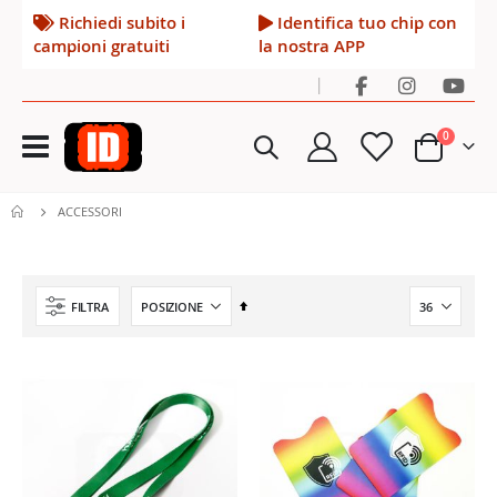
Richiedi subito i
Identifica tuo chip con
campioni gratuiti
la nostra APP
|
Toggle
elementi
0
Nav
Cart
ACCESSORI
Imposta
FILTRA
la
direzione
decrescente