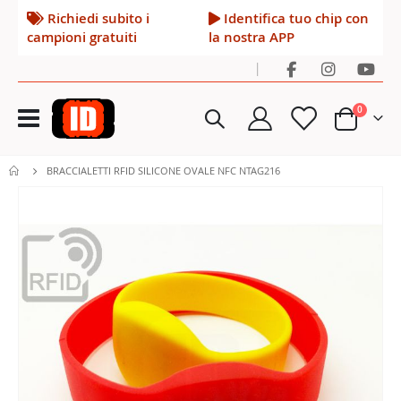
Richiedi subito i
Identifica tuo chip con
campioni gratuiti
la nostra APP
|
Toggle
elementi
0
Nav
Cart
BRACCIALETTI RFID SILICONE OVALE NFC NTAG216
Vai
alla
fine
della
galleria
di
immagini