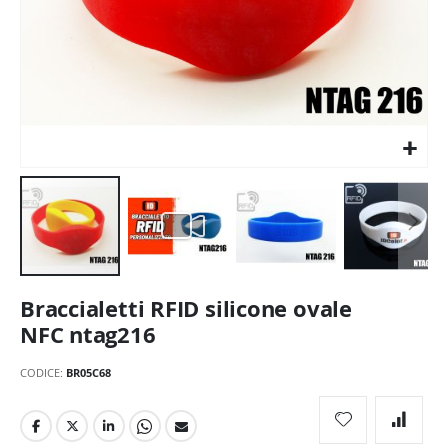
Vai
Braccialetti RFID silicone ovale
all'inizio
della
NFC ntag216
galleria
di
CODICE
BR05C68
immagini