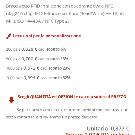
Braccialetto RFID in silicone con quadrante ovale NFC
ntag216 chip RFID lettura e scrittura (Read/Write) HF 13,56
MHz ISO 14443A / NFC Type 2.
Istruzioni per la personalizzazione
0,828 €
200 pz a
cad.
sconto
6
%
0,760 €
500 pz a
cad.
sconto
13
%
0,672 €
1000 pz a
cad.
sconto
23
%
0,594 €
2000 pz a
cad.
sconto
32
%
Scegli QUANTITÀ ed OPZIONI e calcola subito il PREZZO
Se per questo articolo ti occorrono opzioni che non trovi qui
sotto
contattaci
e ti invieremo un prezzo dedicato.
Unitario
0,877 €
Prezzo
1,07 €
IVA inclusa