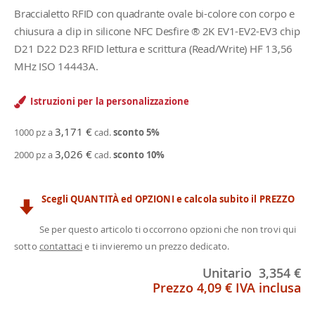
Braccialetto RFID con quadrante ovale bi-colore con corpo e
chiusura a clip in silicone NFC Desfire ® 2K EV1-EV2-EV3 chip
D21 D22 D23 RFID lettura e scrittura (Read/Write) HF 13,56
MHz ISO 14443A.
Istruzioni per la personalizzazione
3,171 €
1000 pz a
cad.
sconto
5
%
3,026 €
2000 pz a
cad.
sconto
10
%
Scegli QUANTITÀ ed OPZIONI e calcola subito il PREZZO
Se per questo articolo ti occorrono opzioni che non trovi qui
sotto
contattaci
e ti invieremo un prezzo dedicato.
Unitario
3,354 €
Prezzo
4,09 €
IVA inclusa