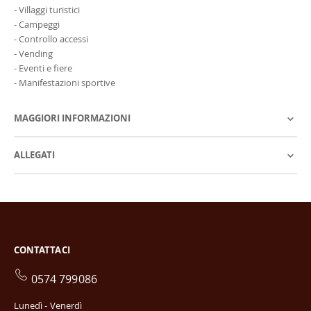
- Villaggi turistici
- Campeggi
- Controllo accessi
- Vending
- Eventi e fiere
- Manifestazioni sportive
MAGGIORI INFORMAZIONI
ALLEGATI
CONTATTACI
0574 799086
Lunedì - Venerdì