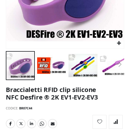
Vai
Braccialetti RFID clip silicone
all'inizio
della
NFC Desfire ® 2K EV1-EV2-EV3
galleria
di
CODICE
BR07C44
immagini