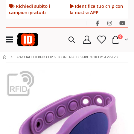
Richiedi subito i
Identifica tuo chip con
campioni gratuiti
la nostra APP
|
Toggle
elementi
0
Nav
Cart
BRACCIALETTI RFID CLIP SILICONE NFC DESFIRE ® 2K EV1-EV2-EV3
Vai
alla
fine
della
galleria
di
immagini