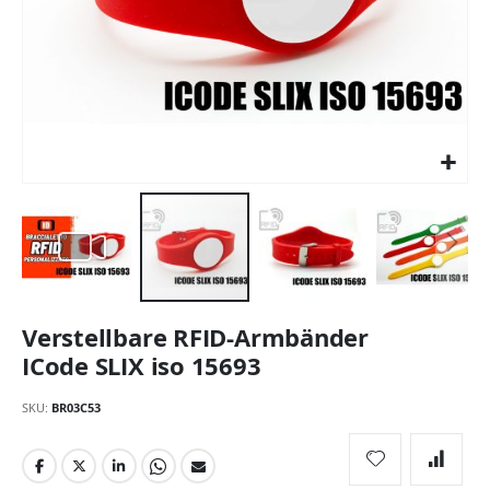
Zum
Verstellbare RFID-Armbänder
Anfang
der
ICode SLIX iso 15693
Bildgalerie
springen
SKU
BR03C53