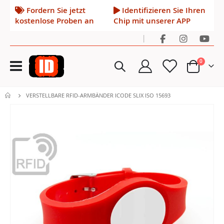
Fordern Sie jetzt
Identifizieren Sie Ihren
kostenlose Proben an
Chip mit unserer APP
|
Navigation
Artikel
0
umschalten
Cart
VERSTELLBARE RFID-ARMBÄNDER ICODE SLIX ISO 15693
Zum
Ende
der
Bildgalerie
springen