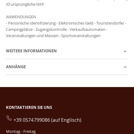
ID ursprüngliche NXP.
ANWENDUNGEN
- Persönliche Identifizierung - Elektronisches Geld - Touristendörfer -
Campingplätze - Zugangskontrolle - Verkaufsautomaten -
Veranstaltungen und Messen - Sportveranstaltungen
WEITERE INFORMATIONEN
ANHÄNGE
KONTAKTIEREN SIE UNS
+39 0574799086 (auf Englisch)
Montag - Freitag