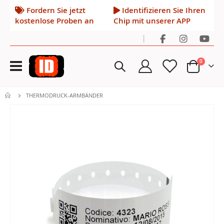
Fordern Sie jetzt
Identifizieren Sie Ihren
kostenlose Proben an
Chip mit unserer APP
|
Navigation
Artikel
0
umschalten
Cart
THERMODRUCK-ARMBÄNDER
Zum
Ende
der
Bildgalerie
springen