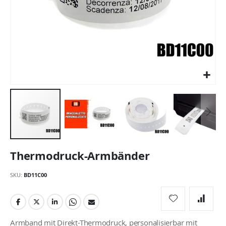
Zum
Thermodruck-Armbänder
Anfang
der
SKU
BD11C00
Bildgalerie
springen
Armband mit Direkt-Thermodruck, personalisierbar mit