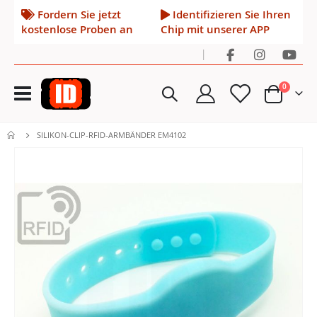
Fordern Sie jetzt
Identifizieren Sie Ihren
kostenlose Proben an
Chip mit unserer APP
|
Navigation
Artikel
0
umschalten
Cart
SILIKON-CLIP-RFID-ARMBÄNDER EM4102
Zum
Ende
der
Bildgalerie
springen