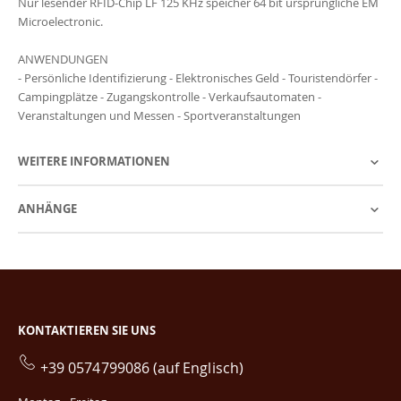
Nur lesender RFID-Chip LF 125 KHz speicher 64 bit ursprüngliche EM
Microelectronic.
ANWENDUNGEN
- Persönliche Identifizierung - Elektronisches Geld - Touristendörfer -
Campingplätze - Zugangskontrolle - Verkaufsautomaten -
Veranstaltungen und Messen - Sportveranstaltungen
WEITERE INFORMATIONEN
ANHÄNGE
KONTAKTIEREN SIE UNS
+39 0574799086 (auf Englisch)