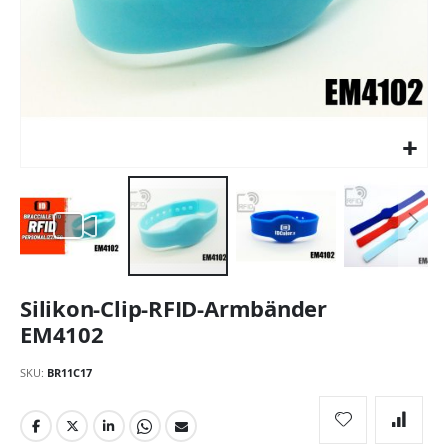
Zum
Silikon-Clip-RFID-Armbänder
Anfang
der
EM4102
Bildgalerie
springen
SKU
BR11C17