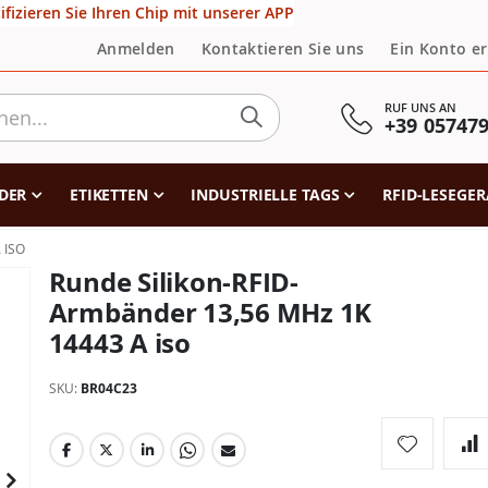
ifizieren Sie Ihren Chip mit unserer APP
Anmelden
Kontaktieren Sie uns
Ein Konto er
RUF UNS AN
+39 057479
DER
ETIKETTEN
INDUSTRIELLE TAGS
RFID-LESEGER
 ISO
Runde Silikon-RFID-
Armbänder 13,56 MHz 1K
14443 A iso
SKU
BR04C23