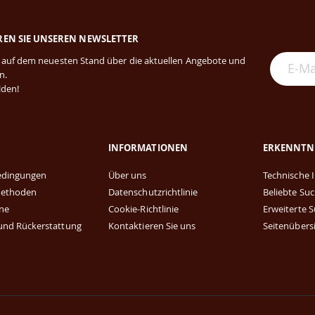
EN SIE UNSEREN NEWSLETTER
e auf dem neuesten Stand über die aktuellen Angebote und
n.
lden!
E
INFORMATIONEN
ERKENNTN
edingungen
Über uns
Technische 
methoden
Datenschutzrichtlinie
Beliebte Suc
ine
Cookie-Richtlinie
Erweiterte 
und Rückerstattung
Kontaktieren Sie uns
Seitenübers