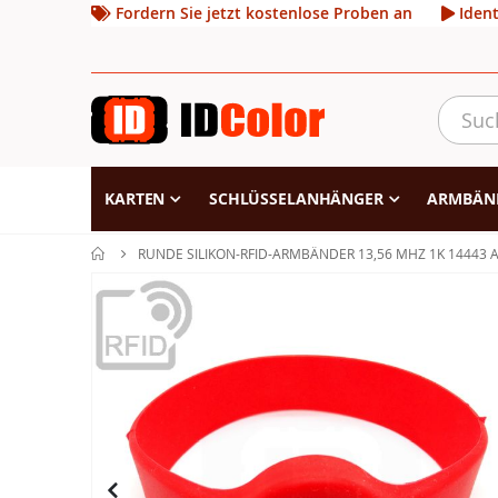
Fordern Sie jetzt kostenlose Proben an
Ident
KARTEN
SCHLÜSSELANHÄNGER
ARMBÄN
RUNDE SILIKON-RFID-ARMBÄNDER 13,56 MHZ 1K 14443 A
Zum
Ende
der
Bildgalerie
springen