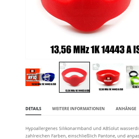
Zum
Anfang
DETAILS
WEITERE INFORMATIONEN
ANHÄNGE
der
Bildgalerie
springen
Hypoallergenes Silikonarmband und ABSolut wasserdi
zahlreichen Farben, einschließlich Pantone, und anp