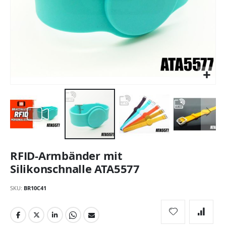
Zum
RFID-Armbänder mit
Anfang
der
Silikonschnalle ATA5577
Bildgalerie
springen
SKU
BR10C41