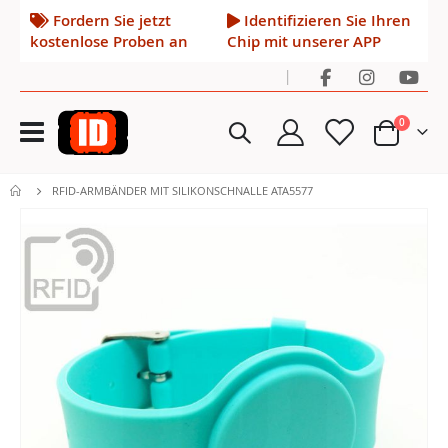
Fordern Sie jetzt
Identifizieren Sie Ihren
kostenlose Proben an
Chip mit unserer APP
|
Navigation
Artikel
0
umschalten
Cart
RFID-ARMBÄNDER MIT SILIKONSCHNALLE ATA5577
Zum
Ende
der
Bildgalerie
springen